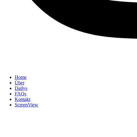
Home
Über
Dailys
FAQs
Kontakt
ScreenView