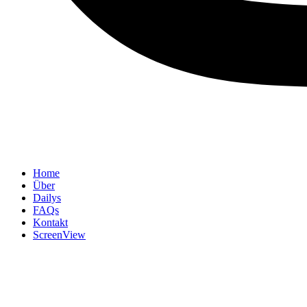
Home
Über
Dailys
FAQs
Kontakt
ScreenView