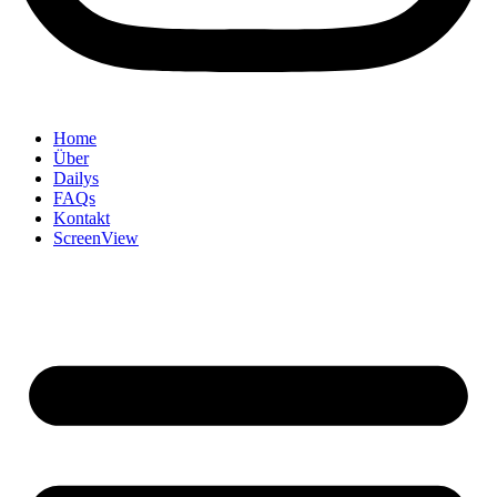
Home
Über
Dailys
FAQs
Kontakt
ScreenView