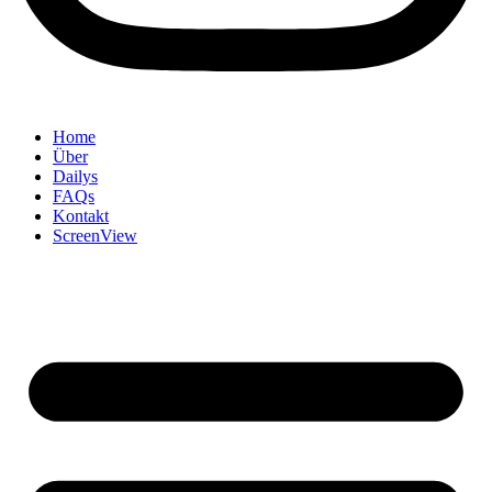
Home
Über
Dailys
FAQs
Kontakt
ScreenView