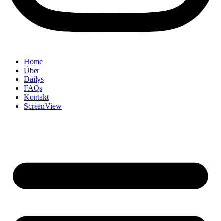
Home
Über
Dailys
FAQs
Kontakt
ScreenView