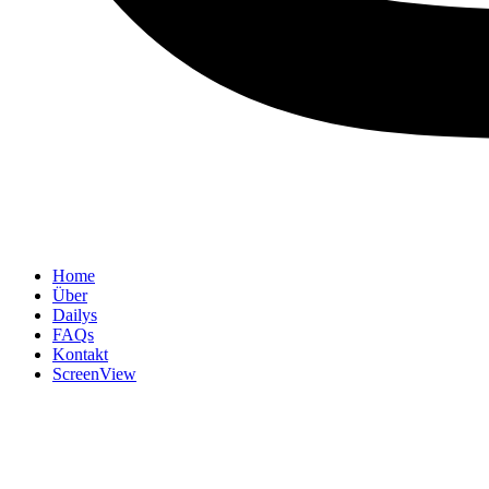
Home
Über
Dailys
FAQs
Kontakt
ScreenView