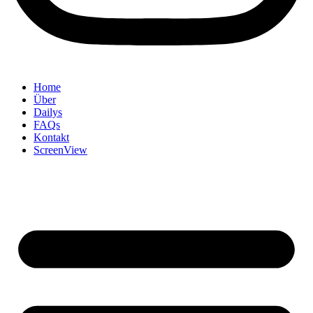
Home
Über
Dailys
FAQs
Kontakt
ScreenView