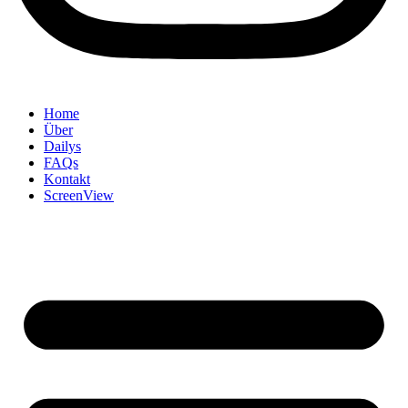
Home
Über
Dailys
FAQs
Kontakt
ScreenView