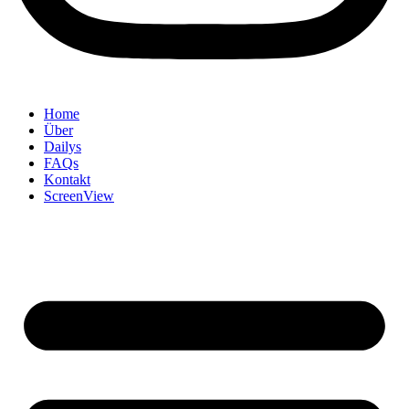
Home
Über
Dailys
FAQs
Kontakt
ScreenView