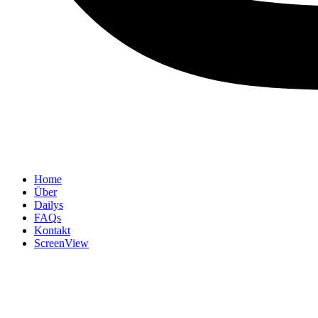
Home
Über
Dailys
FAQs
Kontakt
ScreenView