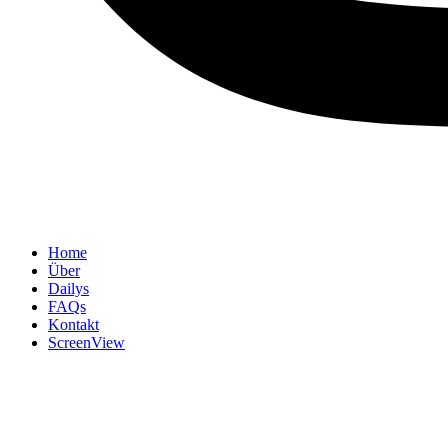
Home
Über
Dailys
FAQs
Kontakt
ScreenView