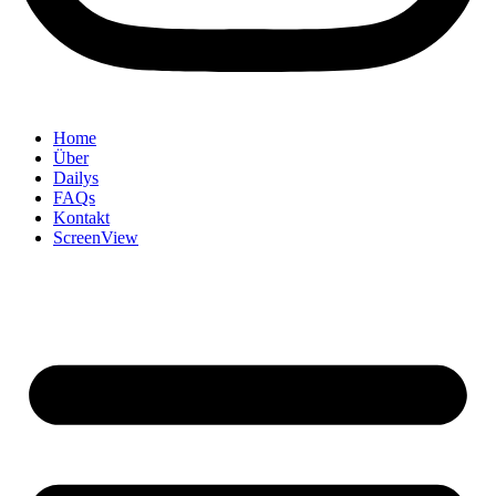
Home
Über
Dailys
FAQs
Kontakt
ScreenView