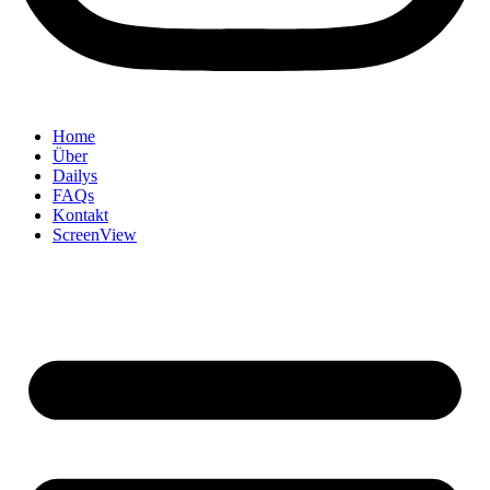
Home
Über
Dailys
FAQs
Kontakt
ScreenView