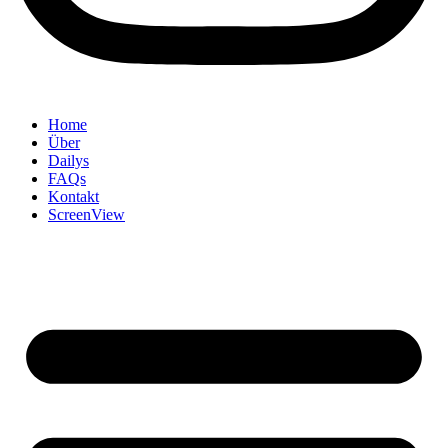
Home
Über
Dailys
FAQs
Kontakt
ScreenView