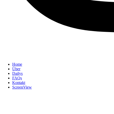
Home
Über
Dailys
FAQs
Kontakt
ScreenView