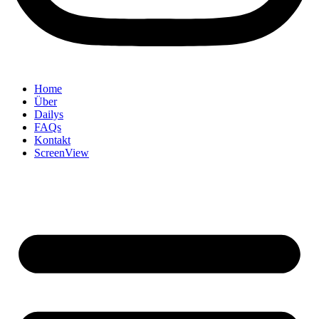
Home
Über
Dailys
FAQs
Kontakt
ScreenView