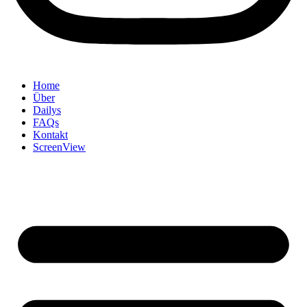
Home
Über
Dailys
FAQs
Kontakt
ScreenView