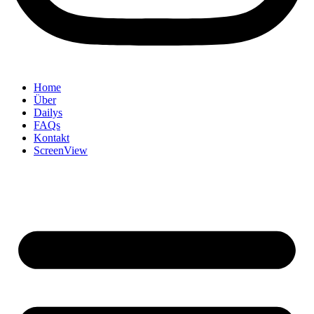
Home
Über
Dailys
FAQs
Kontakt
ScreenView